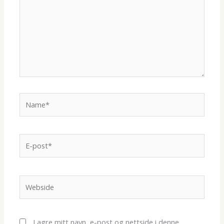
...
Name*
E-
post*
Webside
Lagre mitt navn, e-post og nettside i denne