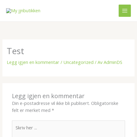
Hopp
MAI
rett
MEN
til
innholdet
Test
Legg igjen en kommentar
/
Uncategorized
/ Av
AdminDS
Legg igjen en kommentar
Din e-postadresse vil ikke bli publisert.
Obligatoriske
felt er merket med
*
Skriv
her