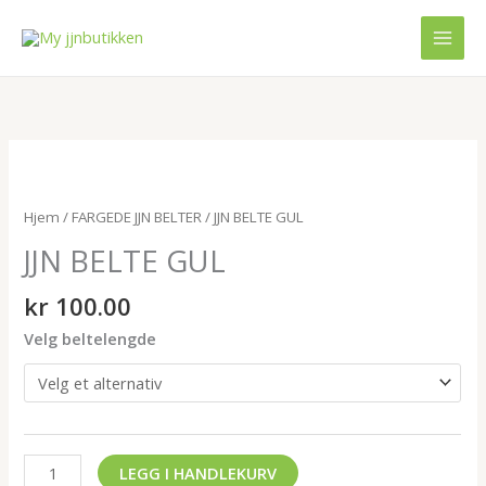
Hopp
MAI
rett
MEN
til
innholdet
JJN
BELTE
GUL
Hjem
/
FARGEDE JJN BELTER
/ JJN BELTE GUL
antall
JJN BELTE GUL
kr
100.00
Velg beltelengde
LEGG I HANDLEKURV