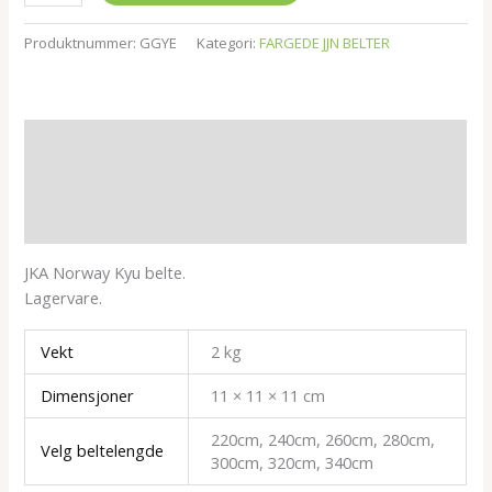
Produktnummer:
GGYE
Kategori:
FARGEDE JJN BELTER
Beskrivelse
Tilleggsinformasjon
Omtaler (0)
JKA Norway Kyu belte.
Lagervare.
Vekt
2 kg
Dimensjoner
11 × 11 × 11 cm
220cm, 240cm, 260cm, 280cm,
Velg beltelengde
300cm, 320cm, 340cm