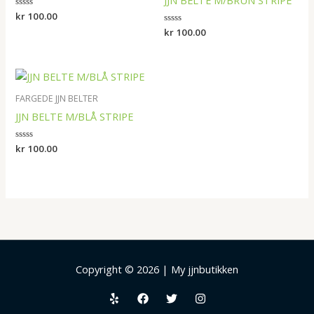
Vurdert
kr
100.00
0
Vurdert
kr
100.00
av
0
5
av
5
FARGEDE JJN BELTER
JJN BELTE M/BLÅ STRIPE
Vurdert
kr
100.00
0
av
5
Copyright © 2026 | My jjnbutikken