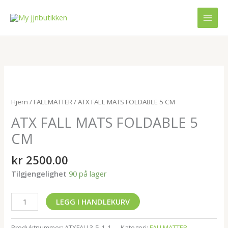
Hopp
MAI
rett
MEN
til
innholdet
ATX
FALL
MATS
Hjem
/
FALLMATTER
/ ATX FALL MATS FOLDABLE 5 CM
FOLDABLE
ATX FALL MATS FOLDABLE 5
5
CM
CM
antall
kr
2500.00
Tilgjengelighet
90 på lager
LEGG I HANDLEKURV
Produktnummer:
ATXFALL3.5-1-1
Kategori:
FALLMATTER